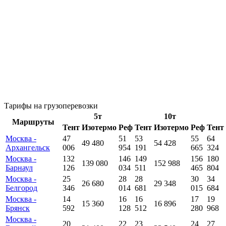
Тарифы на грузоперевозки
5т
10т
Маршруты
Тент
Изотермо
Реф
Тент
Изотермо
Реф
Тент
Москва -
47
51
53
55
64
49 480
54 428
Архангельск
006
954
191
665
324
Москва -
132
146
149
156
180
139 080
152 988
Барнаул
126
034
511
465
804
Москва -
25
28
28
30
34
26 680
29 348
Белгород
346
014
681
015
684
Москва -
14
16
16
17
19
15 360
16 896
Брянск
592
128
512
280
968
Москва -
20
22
23
24
27