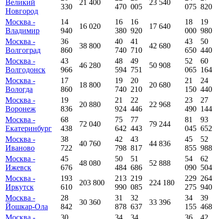
Великий
21 400
23 540
330
470
005
075
820
Новгород
Москва -
14
16
16
18
19
16 020
17 640
Владимир
940
380
920
000
980
Москва -
36
40
41
43
50
38 800
42 680
Волгоград
860
740
710
650
440
Москва -
43
48
49
52
60
46 280
50 908
Волгодонск
966
594
751
065
164
Москва -
17
19
20
21
24
18 800
20 680
Вологда
860
740
210
150
440
Москва -
19
21
22
23
27
20 880
22 968
Воронеж
836
924
446
490
144
Москва -
68
75
77
81
93
72 040
79 244
Екатеринбург
438
642
443
045
652
Москва -
38
42
43
45
52
40 760
44 836
Иваново
722
798
817
855
988
Москва -
45
50
51
54
62
48 080
52 888
Ижевск
676
484
686
090
504
Москва -
193
213
219
229
264
203 800
224 180
Иркутск
610
990
085
275
940
Москва -
28
31
32
34
39
30 360
33 396
Йошкар-Ола
842
878
637
155
468
Москва -
30
34
34
36
42