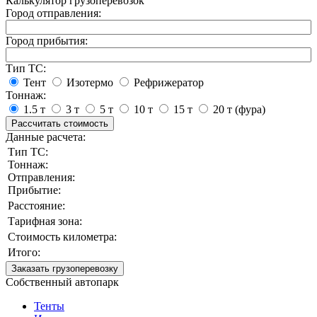
Калькулятор грузоперевозок
Город отправления:
Город прибытия:
Тип ТС:
Тент
Изотермо
Рефрижератор
Тоннаж:
1.5 т
3 т
5 т
10 т
15 т
20 т (фура)
Рассчитать стоимость
Данные расчета:
Тип ТС:
Тоннаж:
Отправления:
Прибытие:
Расстояние:
Тарифная зона:
Стоимость километра:
Итого:
Заказать грузоперевозку
Собственный автопарк
Тенты