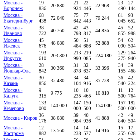
Москва -
19
21
22
23
27
20 880
22 968
Воронеж
836
924
446
490
144
Москва -
68
75
77
81
93
72 040
79 244
Екатеринбург
438
642
443
045
652
Москва -
38
42
43
45
52
40 760
44 836
Иваново
722
798
817
855
988
Москва -
45
50
51
54
62
48 080
52 888
Ижевск
676
484
686
090
504
Москва -
193
213
219
229
264
203 800
224 180
Иркутск
610
990
085
275
940
Москва -
28
31
32
34
39
30 360
33 396
Йошкар-Ола
842
878
637
155
468
Москва -
30
34
34
36
42
32 480
35 728
Казань
856
104
916
540
224
Москва -
9
10
10
11
12
9 775
10 810
Калуга
315
235
465
500
764
Москва -
133
147
150
157
182
140 000
154 000
Кемерово
000
000
500
500
000
36
39
40
42
49
Москва - Киров
38 080
41 888
176
984
936
840
504
Москва -
12
14
14
15
17
13 560
14 916
Кострома
882
238
577
255
628