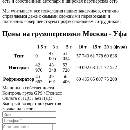
есть и собственный автопарк и широкая партнёрская сеть.
Мы учитываем все пожелания наших заказчиков, отлично
справляемся даже с самыми сложными перевозками и
постоянно совершенствуем профессионализм сотрудников.
Цены на грузоперевозки Москва - Уфа
1.5 т
3 т
5 т
10 т
15 т
20 т (фура)
47
51
Тент
0
57 749
61 778
69 836
005
034
42
48
53
Изотермо
59 092
63 121
72 522
976
348
720
45
49
56
Рефрижератор
60 435
65 807
75 208
662
691
406
Машины в собственности
Контроль груза GPS / Глонасс
Оплата с НДС / Без НДС
Быстрый возврат документов
Заявка на расчет