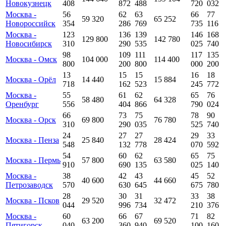
Новокузнецк
408
872
488
720
032
Москва -
56
62
63
66
77
59 320
65 252
Новороссийск
354
286
769
735
116
Москва -
123
136
139
146
168
129 800
142 780
Новосибирск
310
290
535
025
740
98
109
111
117
135
Москва - Омск
104 000
114 400
800
200
800
000
200
13
15
15
16
18
Москва - Орёл
14 440
15 884
718
162
523
245
772
Москва -
55
61
62
65
76
58 480
64 328
Оренбург
556
404
866
790
024
66
73
75
78
90
Москва - Орск
69 800
76 780
310
290
035
525
740
24
27
27
29
33
Москва - Пенза
25 840
28 424
548
132
778
070
592
54
60
62
65
75
Москва - Пермь
57 800
63 580
910
690
135
025
140
Москва -
38
42
43
45
52
40 600
44 660
Петрозаводск
570
630
645
675
780
28
30
31
33
38
Москва - Псков
29 520
32 472
044
996
734
210
376
Москва -
60
66
67
71
82
63 200
69 520
Пятигорск
040
360
940
100
160