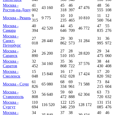
Москва -
41
45
46
48
56
43 160
47 476
Ростов-на-Дону
002
318
397
555
108
9
10
10
11
12
Москва - Рязань
9 775
10 810
315
235
465
500
764
Москва -
40
44
45
47
55
42 520
46 772
Самара
394
646
709
835
276
Москва -
27
29
30
31
36
Санкт-
28 440
31 284
018
862
573
995
972
Петербург
Москва -
24
27
28
29
34
26 200
28 820
Саранск
890
510
165
475
060
Москва -
32
35
36
38
44
34 160
37 576
Саратов
452
868
722
430
408
Москва -
15
16
17
17
20
15 840
17 424
Смоленск
048
632
028
820
592
61
68
69
73
84
Москва - Сочи
65 080
71 588
826
334
961
215
604
Москва -
53
59
60
63
73
56 640
62 304
Ставрополь
808
472
888
720
632
Москва -
110
122
125
131
151
116 520
128 172
Сургут
694
346
259
085
476
Москва -
34
37
38
40
46
35 840
39 424