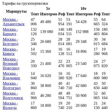
Тарифы на грузоперевозки
5т
10т
Маршруты
Тент
Изотермо
Реф
Тент
Изотермо
Реф
Тент
Москва -
47
51
53
55
64
49 480
54 428
Архангельск
006
954
191
665
324
Москва -
132
146
149
156
180
139 080
152 988
Барнаул
126
034
511
465
804
Москва -
25
28
28
30
34
26 680
29 348
Белгород
346
014
681
015
684
Москва -
14
16
16
17
19
15 360
16 896
Брянск
592
128
512
280
968
Москва -
20
22
23
24
27
Великий
21 400
23 540
330
470
005
075
820
Новгород
Москва -
14
16
16
18
19
16 020
17 640
Владимир
940
380
920
000
980
Москва -
36
40
41
43
50
38 800
42 680
Волгоград
860
740
710
650
440
Москва -
43
48
49
52
60
46 280
50 908
Волгодонск
966
594
751
065
164
Москва -
17
19
20
21
24
18 800
20 680
Вологда
860
740
210
150
440