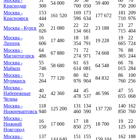
Москва -
51
56
58
60
70
54 000
59 400
Краснодар
300
700
050
750
200
Москва -
153
169
173
181
209
161 520
177 672
Красноярск
444
596
634
710
976
20
22
22
23
27
Москва - Курск
21 080
23 188
026
134
661
715
404
Москва -
16
18
18
19
22
17 480
19 228
Липецк
606
354
791
665
724
Москва -
64
71
72
76
88
67 880
74 668
Магнитогорск
486
274
971
365
244
Москва -
55
61
63
66
76
58 680
64 548
Майкоп
746
614
081
015
284
Москва -
73
80
82
86
100
77 120
84 832
Мурманск
264
976
904
760
256
Москва -
40
44
45
47
55
Набережные
42 360
46 596
242
478
537
655
068
Челны
Москва -
118
131
134
140
162
125 200
137 720
Нижневартовск
940
460
590
850
760
Москва -
16
17
18
19
22
Нижний
17 000
18 700
150
850
275
125
100
Новгород
Москва -
137
151
155
162
188
144 640
159 104