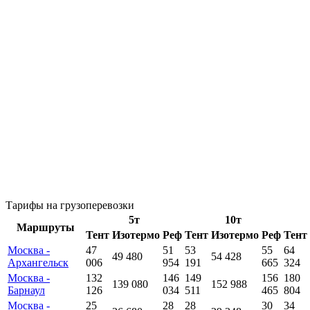
Тарифы на грузоперевозки
5т
10т
Маршруты
Тент
Изотермо
Реф
Тент
Изотермо
Реф
Тент
Москва -
47
51
53
55
64
49 480
54 428
Архангельск
006
954
191
665
324
Москва -
132
146
149
156
180
139 080
152 988
Барнаул
126
034
511
465
804
Москва -
25
28
28
30
34