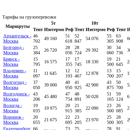
Тарифы на грузоперевозки
5т
10т
Маршруты
Тент
Изотермо
Реф
Тент
Изотермо
Реф
Тент
И
Архангельск -
46
51
52
55
63
49 160
54 076
6
Москва
702
618
847
305
908
Белгород -
25
28
28
30
34
26 720
29 392
3
Москва
384
056
724
060
736
Брянск -
15
17
17
19
21
16 575
18 330
2
Москва
795
355
745
500
645
Владимир -
11
12
12
13
15
11 645
12 878
1
Москва
097
193
467
700
207
Волгоград -
37
40
41
43
50
39 000
42 900
5
Москва
050
950
925
875
700
Волгодонск -
43
47
48
51
59
45 480
50 028
6
Москва
206
754
891
165
124
Вологда -
19
20
21
23
26
19 975
22 090
2
Москва
035
915
385
500
085
Воронеж -
20
22
23
25
28
21 675
23 970
2
Москва
655
695
205
500
305
Екатеринбург
66
73
75
78
91