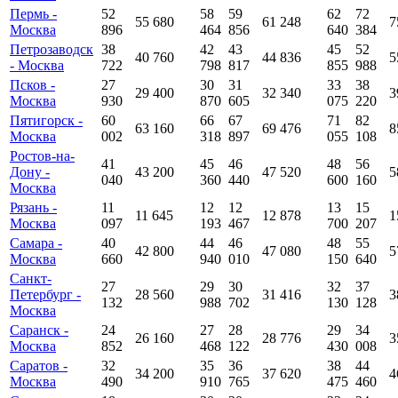
Пермь -
52
58
59
62
72
55 680
61 248
7
Москва
896
464
856
640
384
Петрозаводск
38
42
43
45
52
40 760
44 836
5
- Москва
722
798
817
855
988
Псков -
27
30
31
33
38
29 400
32 340
3
Москва
930
870
605
075
220
Пятигорск -
60
66
67
71
82
63 160
69 476
8
Москва
002
318
897
055
108
Ростов-на-
41
45
46
48
56
Дону -
43 200
47 520
5
040
360
440
600
160
Москва
Рязань -
11
12
12
13
15
11 645
12 878
1
Москва
097
193
467
700
207
Самара -
40
44
46
48
55
42 800
47 080
5
Москва
660
940
010
150
640
Санкт-
27
29
30
32
37
Петербург -
28 560
31 416
3
132
988
702
130
128
Москва
Саранск -
24
27
28
29
34
26 160
28 776
3
Москва
852
468
122
430
008
Саратов -
32
35
36
38
44
34 200
37 620
4
Москва
490
910
765
475
460