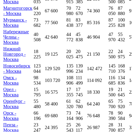
Москва
035
915
385
500
085
Магнитогорск
64
70
72
76
87
67 600
74 360
9
- Москва
220
980
670
050
880
Мурманск -
73
81
83
87
100
77 560
85 316
1
Москва
682
438
377
255
828
Набережные
40
44
45
47
55
Челны -
42 640
46 904
5
508
772
838
970
432
Москва
Нижний
18
20
20
22
24
Новгород -
19 125
21 150
2
225
025
475
500
975
Москва
Новосибирск
123
135
139
145
168
129 520
142 472
1
- Москва
044
996
234
710
376
Омск -
98
108
111
116
134
103 720
114 092
1
Москва
534
906
499
685
836
Орел -
15
17
17
19
21
16 575
18 330
2
Москва
795
355
745
500
645
Оренбург -
55
61
62
65
75
58 400
64 240
7
Москва
480
320
780
700
920
Орск -
66
73
74
78
90
69 680
76 648
9
Москва
196
164
906
390
584
Пенза -
23
25
26
28
31
24 395
26 987
3
Москва
247
543
117
700
857