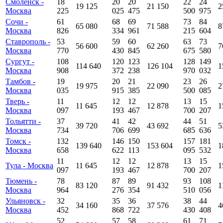
Смоленск -
18
20
20
22
24
19 125
21 150
2
Москва
225
025
475
500
975
Сочи -
61
68
69
73
84
65 080
71 588
8
Москва
826
334
961
215
604
Ставрополь -
53
59
60
63
73
56 600
62 260
7
Москва
770
430
845
675
580
Сургут -
108
120
123
128
149
114 640
126 104
1
Москва
908
372
238
970
032
Тамбов -
19
20
21
23
26
19 975
22 090
2
Москва
035
915
385
500
085
Тверь -
11
12
12
13
15
11 645
12 878
1
Москва
097
193
467
700
207
Тольятти -
37
41
42
44
51
39 720
43 692
5
Москва
734
706
699
685
636
Томск -
132
146
150
157
181
139 640
153 604
1
Москва
658
622
113
095
532
11
12
12
13
15
Тула - Москва
11 645
12 878
1
097
193
467
700
207
Тюмень -
78
87
89
93
108
83 120
91 432
1
Москва
964
276
354
510
056
Ульяновск -
32
35
36
38
44
34 160
37 576
4
Москва
452
868
722
430
408
52
57
58
61
71