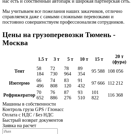
нас есть и собственный автопарк и широкая партнёрская сеть.
Мы учитываем все пожелания наших заказчиков, отлично
справляемся даже с самыми сложными перевозками и
постоянно совершенствуем профессионализм сотрудников.
Цены на грузоперевозки Тюмень -
Москва
20 т
1.5 т
3 т
5 т
10 т
15 т
(фура)
58
72
78
89
Тент
95 588
108 056
184
730
964
354
66
74
83
91
Изотермо
97 666
112 212
496
808
120
432
70
76
87
93
101
Рефрижератор
116 368
652
886
276
510
822
Машины в собственности
Контроль груза GPS / Глонасс
Оплата с НДС / Без НДС
Быстрый возврат документов
Заявка на расчет