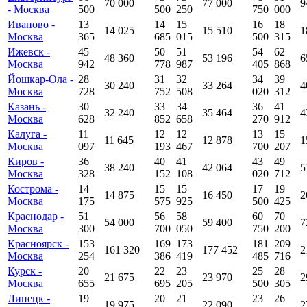
70 000
77 000
9
- Москва
500
500
250
750
000
Иваново -
13
14
15
16
18
14 025
15 510
1
Москва
365
685
015
500
315
Ижевск -
45
50
51
54
62
48 360
53 196
6
Москва
942
778
987
405
868
Йошкар-Ола -
28
31
32
34
39
30 240
33 264
4
Москва
728
752
508
020
312
Казань -
30
33
34
36
41
32 240
35 464
4
Москва
628
852
658
270
912
Калуга -
11
12
12
13
15
11 645
12 878
1
Москва
097
193
467
700
207
Киров -
36
40
41
43
49
38 240
42 064
5
Москва
328
152
108
020
712
Кострома -
14
15
15
17
19
14 875
16 450
2
Москва
175
575
925
500
425
Краснодар -
51
56
58
60
70
54 000
59 400
7
Москва
300
700
050
750
200
Красноярск -
153
169
173
181
209
161 320
177 452
2
Москва
254
386
419
485
716
Курск -
20
22
23
25
28
21 675
23 970
2
Москва
655
695
205
500
305
Липецк -
19
20
21
23
26
19 975
22 090
2