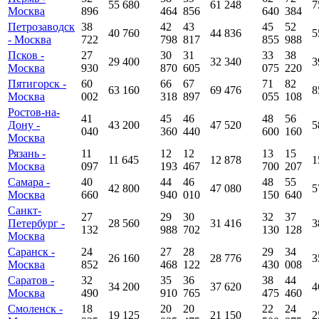
55 680
61 248
7
Москва
896
464
856
640
384
Петрозаводск
38
42
43
45
52
40 760
44 836
5
- Москва
722
798
817
855
988
Псков -
27
30
31
33
38
29 400
32 340
3
Москва
930
870
605
075
220
Пятигорск -
60
66
67
71
82
63 160
69 476
8
Москва
002
318
897
055
108
Ростов-на-
41
45
46
48
56
Дону -
43 200
47 520
5
040
360
440
600
160
Москва
Рязань -
11
12
12
13
15
11 645
12 878
1
Москва
097
193
467
700
207
Самара -
40
44
46
48
55
42 800
47 080
5
Москва
660
940
010
150
640
Санкт-
27
29
30
32
37
Петербург -
28 560
31 416
3
132
988
702
130
128
Москва
Саранск -
24
27
28
29
34
26 160
28 776
3
Москва
852
468
122
430
008
Саратов -
32
35
36
38
44
34 200
37 620
4
Москва
490
910
765
475
460
Смоленск -
18
20
20
22
24
19 125
21 150
2