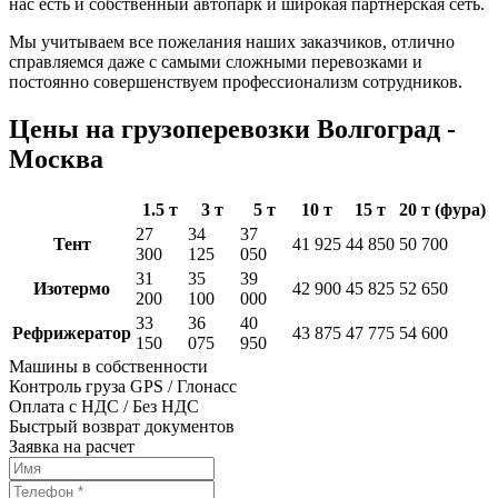
нас есть и собственный автопарк и широкая партнёрская сеть.
Мы учитываем все пожелания наших заказчиков, отлично
справляемся даже с самыми сложными перевозками и
постоянно совершенствуем профессионализм сотрудников.
Цены на грузоперевозки Волгоград -
Москва
1.5 т
3 т
5 т
10 т
15 т
20 т (фура)
27
34
37
Тент
41 925
44 850
50 700
300
125
050
31
35
39
Изотермо
42 900
45 825
52 650
200
100
000
33
36
40
Рефрижератор
43 875
47 775
54 600
150
075
950
Машины в собственности
Контроль груза GPS / Глонасс
Оплата с НДС / Без НДС
Быстрый возврат документов
Заявка на расчет