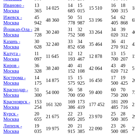
Иваново -
13
14
15
16
18
14 025
15 510
1
Москва
365
685
015
500
315
Ижевск -
45
50
51
54
62
48 360
53 196
6
Москва
942
778
987
405
868
Йошкар-Ола -
28
31
32
34
39
30 240
33 264
4
Москва
728
752
508
020
312
Казань -
30
33
34
36
41
32 240
35 464
4
Москва
628
852
658
270
912
Калуга -
11
12
12
13
15
11 645
12 878
1
Москва
097
193
467
700
207
Киров -
36
40
41
43
49
38 240
42 064
5
Москва
328
152
108
020
712
Кострома -
14
15
15
17
19
14 875
16 450
2
Москва
175
575
925
500
425
Краснодар -
51
56
58
60
70
54 000
59 400
7
Москва
300
700
050
750
200
Красноярск -
153
169
173
181
209
161 320
177 452
2
Москва
254
386
419
485
716
Курск -
20
22
23
25
28
21 675
23 970
2
Москва
655
695
205
500
305
Липецк -
19
20
21
23
26
19 975
22 090
2
Москва
035
915
385
500
085