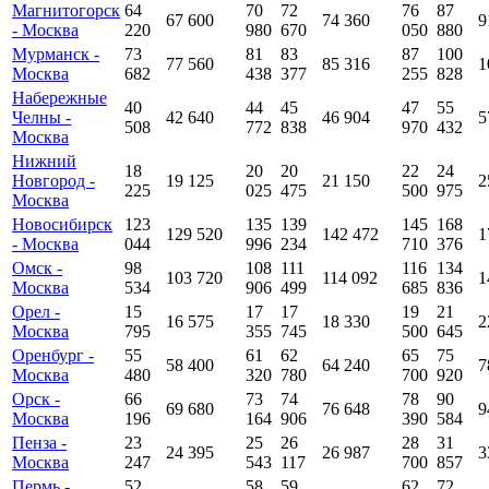
Магнитогорск
64
70
72
76
87
67 600
74 360
9
- Москва
220
980
670
050
880
Мурманск -
73
81
83
87
100
77 560
85 316
1
Москва
682
438
377
255
828
Набережные
40
44
45
47
55
Челны -
42 640
46 904
5
508
772
838
970
432
Москва
Нижний
18
20
20
22
24
Новгород -
19 125
21 150
2
225
025
475
500
975
Москва
Новосибирск
123
135
139
145
168
129 520
142 472
1
- Москва
044
996
234
710
376
Омск -
98
108
111
116
134
103 720
114 092
1
Москва
534
906
499
685
836
Орел -
15
17
17
19
21
16 575
18 330
2
Москва
795
355
745
500
645
Оренбург -
55
61
62
65
75
58 400
64 240
7
Москва
480
320
780
700
920
Орск -
66
73
74
78
90
69 680
76 648
9
Москва
196
164
906
390
584
Пенза -
23
25
26
28
31
24 395
26 987
3
Москва
247
543
117
700
857
Пермь -
52
58
59
62
72