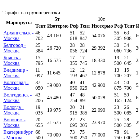
Тарифы на грузоперевозки
5т
10т
Маршруты
Тент
Изотермо
Реф
Тент
Изотермо
Реф
Тент
И
Архангельск -
46
51
52
55
63
49 160
54 076
6
Москва
702
618
847
305
908
Белгород -
25
28
28
30
34
26 720
29 392
3
Москва
384
056
724
060
736
Брянск -
15
17
17
19
21
16 575
18 330
2
Москва
795
355
745
500
645
Владимир -
11
12
12
13
15
11 645
12 878
1
Москва
097
193
467
700
207
Волгоград -
37
40
41
43
50
39 000
42 900
5
Москва
050
950
925
875
700
Волгодонск -
43
47
48
51
59
45 480
50 028
6
Москва
206
754
891
165
124
Вологда -
19
20
21
23
26
19 975
22 090
2
Москва
035
915
385
500
085
Воронеж -
20
22
23
25
28
21 675
23 970
2
Москва
655
695
205
500
305
Екатеринбург
66
73
75
78
91
70 000
77 000
9
- Москва
500
500
250
750
000